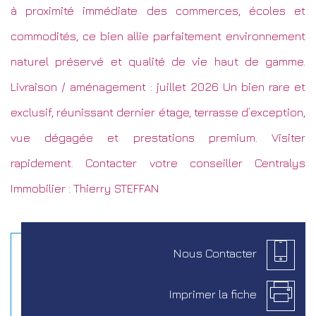
à proximité immédiate des commerces, écoles et
commodités, ce bien allie parfaitement environnement
naturel préservé et qualité de vie haut de gamme.
Livraison / aménagement : juillet 2026 Un bien rare et
exclusif, réunissant dernier étage, terrasse d’exception,
vue dégagée et prestations premium. Visiter
rapidement. Contacter votre conseiller Centralys
Immobilier : Thierry STEFFAN
Nous
Contacter
Imprimer la
fiche