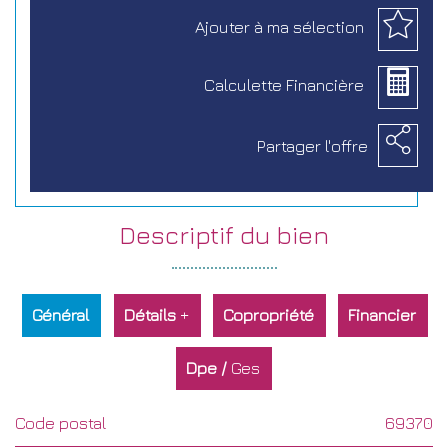
Ajouter à
ma sélection
Calculette
Financière
Partager
l'offre
descriptif du
bien
Général
Détails
+
Copropriété
Financier
Dpe /
Ges
Code postal
69370