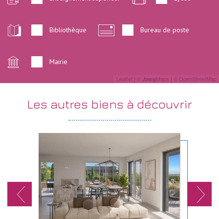
Bibliothèque
Bureau de poste
Mairie
Leaflet
|
©
Maps
|
© OpenStreetMap
Jawg
les autres
biens à découvrir