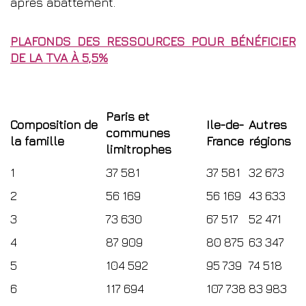
après abattement.
PLAFONDS DES RESSOURCES POUR BÉNÉFICIER
DE LA TVA À 5,5%
Paris et
Composition de
Ile-de-
Autres
communes
la famille
France
régions
limitrophes
1
37 581
37 581
32 673
2
56 169
56 169
43 633
3
73 630
67 517
52 471
4
87 909
80 875
63 347
5
104 592
95 739
74 518
6
117 694
107 738
83 983