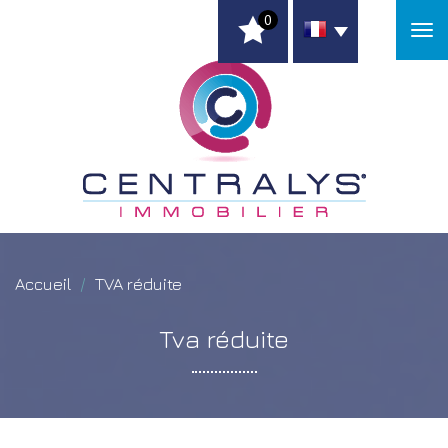
0
Accueil
TVA réduite
tva
réduite