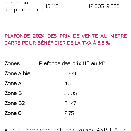
Par personne
13 116
12 005
9 368
supplémentaire
PLAFONDS 2024 DES PRIX DE VENTE AU METRE
CARRE POUR BÉNÉFICIER DE LA TVA À 5,5 %
Zones
Plafonds des prix HT au M²
Zone A bis
5 941
Zone A
4 501
Zone B1
3 605
Zone B2
3 147
Zone C
2 751
A quoi correspondent ces zones ANRU ? Le