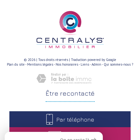
© 2026 | Tous droits réservés | Traduction powered by Google
Plan du site
-
Mentions légales
-
Nos honoraires
-
Liens
-
Admin
-
Qui sommes-nous ?
être
recontacté
Par téléphone
Par e-mail
On en reste là