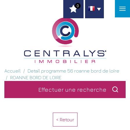
0
Accueil
Detail programme 56 roanne bord de loire
ROANNE BORD DE LOIRE
Effectuer une
recherche
< Retour