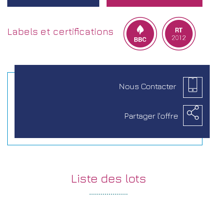
Labels et certifications
Nous
Contacter
Partager
l'offre
liste des
lots