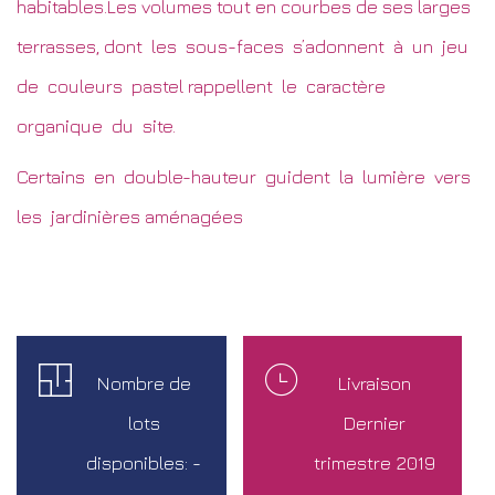
habitables.Les volumes tout en courbes de ses larges
terrasses, dont les sous-faces s’adonnent à un jeu
de couleurs pastel rappellent le caractère
organique du site.
Certains en double-hauteur guident la lumière vers
les jardinières aménagées
Nombre de
Livraison
lots
Dernier
disponibles:
-
trimestre 2019