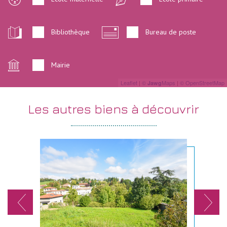
Bibliothèque
Bureau de poste
Mairie
Leaflet
|
©
Maps
|
© OpenStreetMap
Jawg
les autres
biens à découvrir