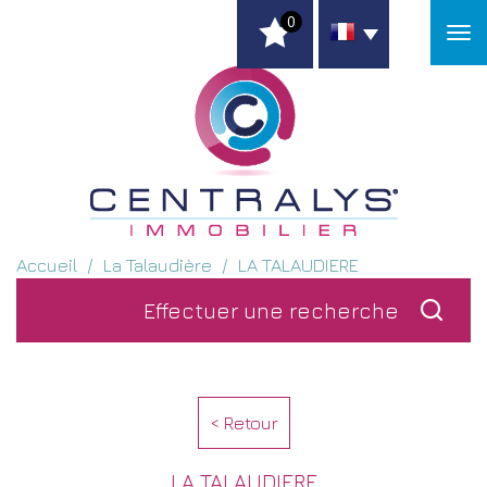
0
Accueil
La Talaudière
LA TALAUDIERE
Effectuer une
recherche
< Retour
LA TALAUDIERE