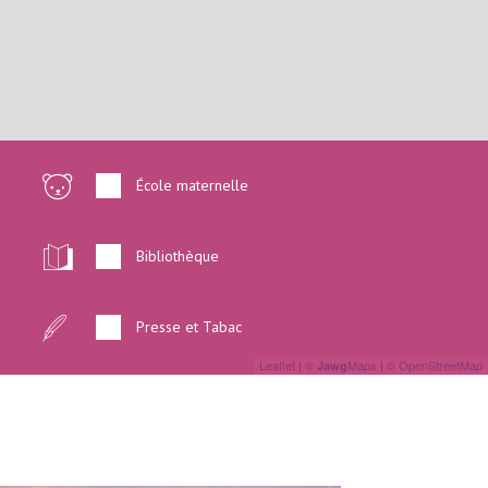
École maternelle
Bibliothèque
Presse et Tabac
Leaflet
|
©
Maps
|
© OpenStreetMap
Jawg