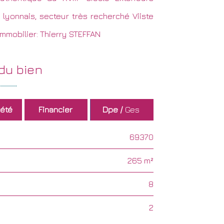
 lyonnais, secteur très recherché Viiste
Immobilier: Thierry STEFFAN
 du
bien
été
Financier
Dpe /
Ges
69370
265 m²
8
2