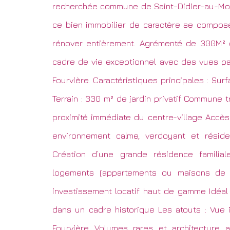
recherchée commune de Saint-Didier-au-Mont
ce bien immobilier de caractère se compos
rénover entièrement. Agrémenté de 300M² de
cadre de vie exceptionnel avec des vues p
Fourvière. Caractéristiques principales : Sur
Terrain : 330 m² de jardin privatif Commune t
proximité immédiate du centre-village Accès 
environnement calme, verdoyant et réside
Création d’une grande résidence familial
logements (appartements ou maisons de v
investissement locatif haut de gamme Idéal 
dans un cadre historique Les atouts : Vue 
Fourvière Volumes rares et architecture a