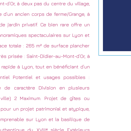
-d’Or, à deux pas du centre du village,
e d’un ancien corps de ferme/Grange, à
 jardin privatif. Ce bien rare offre un
anoramiques spectaculaires sur Lyon et
face totale : 265 m² de surface plancher
rès prisée : Saint-Didier-au-Mont-d’Or, à
rapide à Lyon, tout en bénéficiant d’un
ntiel Potentiel et usages possibles :
e de caractère Division en plusieurs
ille) 2 Maximum. Projet de gîtes ou
pour un projet patrimonial et atypique,
imprenable sur Lyon et la basilique de
uthentique du XVIIIᵉ siècle Extérieurs