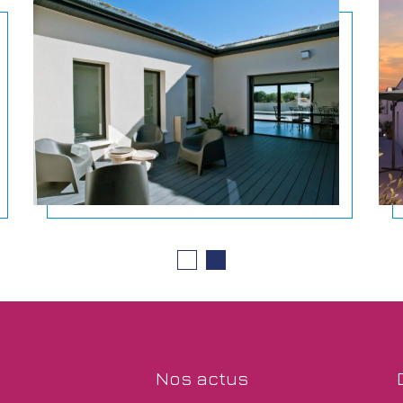
nos
actus